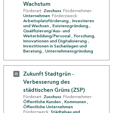
Wachstum
Förderart:
Zuschuss
Fördernehmer:
Unternehmen
Förderzweck:
Arbeitsplatzförderung
Investieren
und Wachsen
Existenzgründung
Qualifizierung/Aus- und
Weiterbildung/Personal
Forschung,
Innovationen und Digitalisierung
Investitionen in Sachanlagen und
Beratung
Unternehmensgründung
Zukunft Stadtgrün -
Verbesserung des
städtischen Grüns (ZSP)
Förderart:
Zuschuss
Fördernehmer:
Öffentliche Kunden
Kommunen
Öffentliche Unternehmen
Förderzweck:
Städtebau und