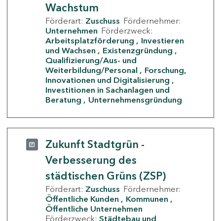
Wachstum
Förderart:
Zuschuss
Fördernehmer:
Unternehmen
Förderzweck:
Arbeitsplatzförderung
Investieren
und Wachsen
Existenzgründung
Qualifizierung/Aus- und
Weiterbildung/Personal
Forschung,
Innovationen und Digitalisierung
Investitionen in Sachanlagen und
Beratung
Unternehmensgründung
Zukunft Stadtgrün -
Verbesserung des
städtischen Grüns (ZSP)
Förderart:
Zuschuss
Fördernehmer:
Öffentliche Kunden
Kommunen
Öffentliche Unternehmen
Förderzweck:
Städtebau und