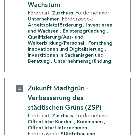
Wachstum
Förderart:
Zuschuss
Fördernehmer:
Unternehmen
Förderzweck:
Arbeitsplatzförderung
Investieren
und Wachsen
Existenzgründung
Qualifizierung/Aus- und
Weiterbildung/Personal
Forschung,
Innovationen und Digitalisierung
Investitionen in Sachanlagen und
Beratung
Unternehmensgründung
Zukunft Stadtgrün -
Verbesserung des
städtischen Grüns (ZSP)
Förderart:
Zuschuss
Fördernehmer:
Öffentliche Kunden
Kommunen
Öffentliche Unternehmen
Förderzweck:
Städtebau und