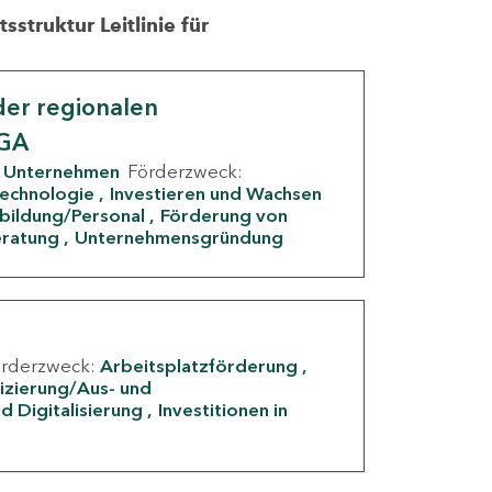
struktur Leitlinie für
er regionalen
IGA
Unternehmen
Förderzweck:
Technologie
Investieren und Wachsen
rbildung/Personal
Förderung von
eratung
Unternehmensgründung
örderzweck:
Arbeitsplatzförderung
fizierung/Aus- und
d Digitalisierung
Investitionen in
g