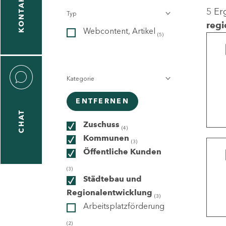
KONTAKT
5 Er
Typ
gen
regi
Webcontent, Artikel
n
(5)
Kategorie
ENTFERNEN
CHAT
icecenter
Zuschuss
(4)
Kommunen
(3)
Öffentliche Kunden
taktformular
(3)
Städtebau und
Regionalentwicklung
(3)
Arbeitsplatzförderung
erportal
(2)