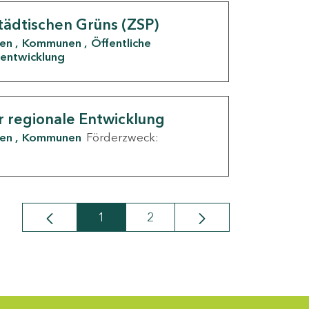
tädtischen Grüns (ZSP)
den
Kommunen
Öffentliche
entwicklung
r regionale Entwicklung
den
Kommunen
Förderzweck:
1
2
Seite
Seite