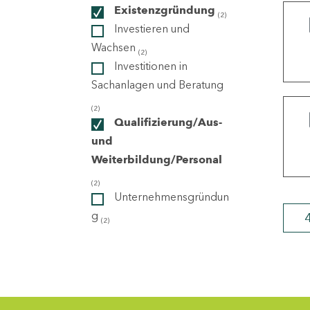
Existenzgründung
(2)
Investieren und
ndorte
Wachsen
(2)
Investitionen in
Sachanlagen und Beratung
(2)
Qualifizierung/Aus-
und
Weiterbildung/Personal
(2)
Unternehmensgründun
g
(2)