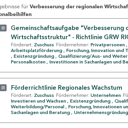
gebnisse für
Verbesserung der regionalen Wirtschafts
onalbeihilfen
Gemeinschaftsaufgabe "Verbesserung d
Wirtschaftsstruktur" - Richtlinie GRW R
Förderart:
Zuschuss
Fördernehmer:
Privatpersonen
Arbeitsplatzförderung
Forschung, Innovation und 
Existenzgründung
Qualifizierung/Aus- und Weite
Personalkosten
Investitionen in Sachanlagen und B
Förderrichtlinie Regionales Wachstum
Förderart:
Zuschuss
Fördernehmer:
Unternehmen
F
Investieren und Wachsen
Existenzgründung
Quali
Weiterbildung/Personal
Forschung, Innovationen un
Sachanlagen und Beratung
Unternehmensgründun