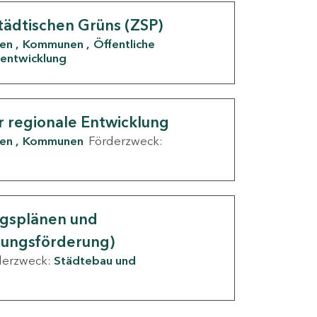
tädtischen Grüns (ZSP)
den
Kommunen
Öffentliche
entwicklung
r regionale Entwicklung
den
Kommunen
Förderzweck:
ngsplänen und
nungsförderung)
derzweck:
Städtebau und