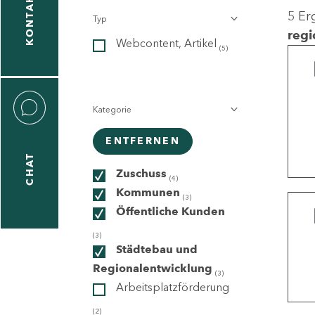
KONTAKT
5 Er
Typ
gen
regi
Webcontent, Artikel
n
(5)
Kategorie
ENTFERNEN
CHAT
icecenter
Zuschuss
(4)
Kommunen
(3)
Öffentliche Kunden
taktformular
(3)
Städtebau und
Regionalentwicklung
(3)
Arbeitsplatzförderung
erportal
(2)