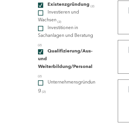
Existenzgründung
(2)
Investieren und
ndorte
Wachsen
(2)
Investitionen in
Sachanlagen und Beratung
(2)
Qualifizierung/Aus-
und
Weiterbildung/Personal
(2)
Unternehmensgründun
g
(2)