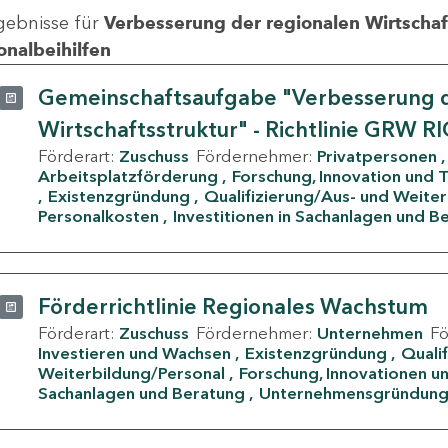
gebnisse für
Verbesserung der regionalen Wirtschafts
onalbeihilfen
Gemeinschaftsaufgabe "Verbesserung d
Wirtschaftsstruktur" - Richtlinie GRW R
Förderart:
Zuschuss
Fördernehmer:
Privatpersonen
Arbeitsplatzförderung
Forschung, Innovation und 
Existenzgründung
Qualifizierung/Aus- und Weite
Personalkosten
Investitionen in Sachanlagen und B
Förderrichtlinie Regionales Wachstum
Förderart:
Zuschuss
Fördernehmer:
Unternehmen
F
Investieren und Wachsen
Existenzgründung
Quali
Weiterbildung/Personal
Forschung, Innovationen un
Sachanlagen und Beratung
Unternehmensgründun