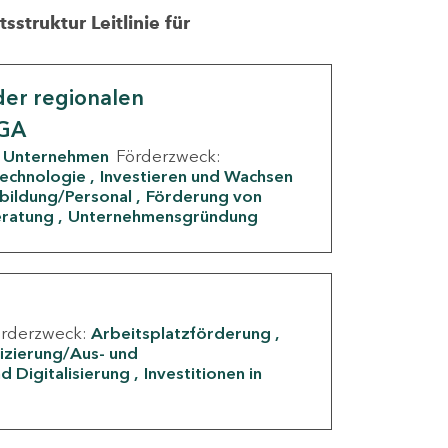
struktur Leitlinie für
er regionalen
IGA
Unternehmen
Förderzweck:
Technologie
Investieren und Wachsen
rbildung/Personal
Förderung von
eratung
Unternehmensgründung
örderzweck:
Arbeitsplatzförderung
fizierung/Aus- und
d Digitalisierung
Investitionen in
g