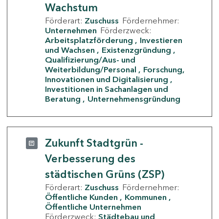
Wachstum
Förderart:
Zuschuss
Fördernehmer:
Unternehmen
Förderzweck:
Arbeitsplatzförderung
Investieren
und Wachsen
Existenzgründung
Qualifizierung/Aus- und
Weiterbildung/Personal
Forschung,
Innovationen und Digitalisierung
Investitionen in Sachanlagen und
Beratung
Unternehmensgründung
Zukunft Stadtgrün -
Verbesserung des
städtischen Grüns (ZSP)
Förderart:
Zuschuss
Fördernehmer:
Öffentliche Kunden
Kommunen
Öffentliche Unternehmen
Förderzweck:
Städtebau und