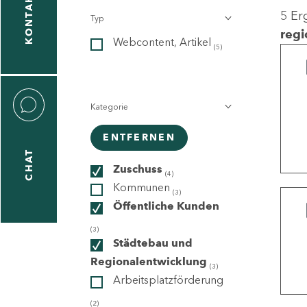
KONTAKT
5 Er
Typ
gen
regi
Webcontent, Artikel
n
(5)
Kategorie
ENTFERNEN
CHAT
icecenter
Zuschuss
(4)
Kommunen
(3)
Öffentliche Kunden
taktformular
(3)
Städtebau und
Regionalentwicklung
(3)
Arbeitsplatzförderung
erportal
(2)