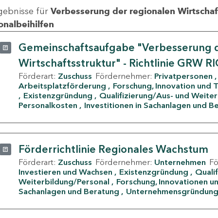
gebnisse für
Verbesserung der regionalen Wirtschafts
onalbeihilfen
Gemeinschaftsaufgabe "Verbesserung d
Wirtschaftsstruktur" - Richtlinie GRW R
Förderart:
Zuschuss
Fördernehmer:
Privatpersonen
Arbeitsplatzförderung
Forschung, Innovation und 
Existenzgründung
Qualifizierung/Aus- und Weite
Personalkosten
Investitionen in Sachanlagen und B
Förderrichtlinie Regionales Wachstum
Förderart:
Zuschuss
Fördernehmer:
Unternehmen
F
Investieren und Wachsen
Existenzgründung
Quali
Weiterbildung/Personal
Forschung, Innovationen un
Sachanlagen und Beratung
Unternehmensgründun