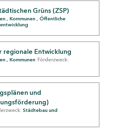
tädtischen Grüns (ZSP)
den
Kommunen
Öffentliche
entwicklung
r regionale Entwicklung
den
Kommunen
Förderzweck:
ngsplänen und
nungsförderung)
derzweck:
Städtebau und