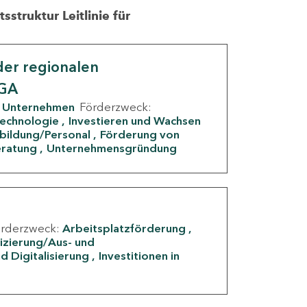
struktur Leitlinie für
er regionalen
IGA
Unternehmen
Förderzweck:
Technologie
Investieren und Wachsen
rbildung/Personal
Förderung von
eratung
Unternehmensgründung
örderzweck:
Arbeitsplatzförderung
fizierung/Aus- und
d Digitalisierung
Investitionen in
g