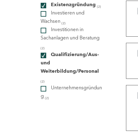
Existenzgründung
(2)
Investieren und
ndorte
Wachsen
(2)
Investitionen in
Sachanlagen und Beratung
(2)
Qualifizierung/Aus-
und
Weiterbildung/Personal
(2)
Unternehmensgründun
g
(2)