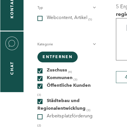
KONTAKT
5 Er
Typ
gen
regi
Webcontent, Artikel
n
(5)
Kategorie
ENTFERNEN
CHAT
icecenter
Zuschuss
(4)
Kommunen
(3)
Öffentliche Kunden
taktformular
(3)
Städtebau und
Regionalentwicklung
(3)
Arbeitsplatzförderung
erportal
(2)