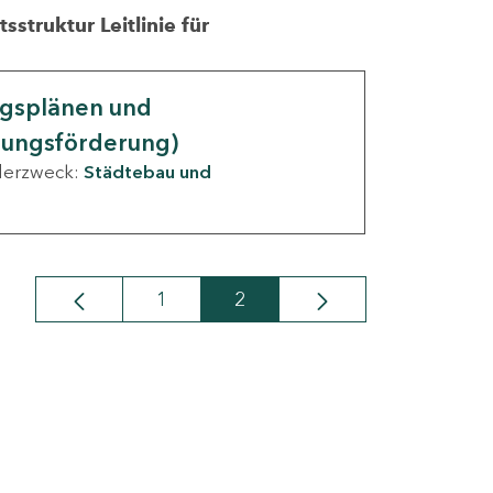
struktur Leitlinie für
ngsplänen und
nungsförderung)
derzweck:
Städtebau und
1
2
Seite
Seite