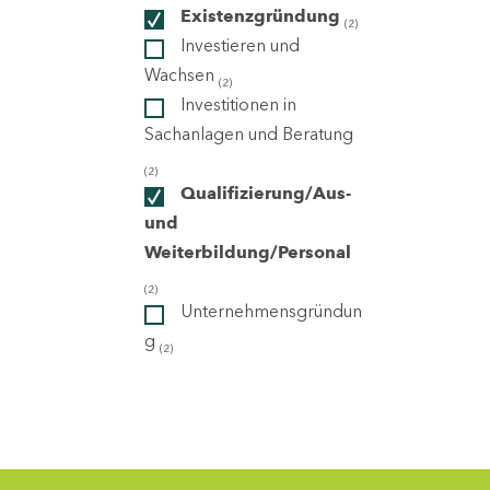
Existenzgründung
(2)
Investieren und
ndorte
Wachsen
(2)
Investitionen in
Sachanlagen und Beratung
(2)
Qualifizierung/Aus-
und
Weiterbildung/Personal
(2)
Unternehmensgründun
g
(2)