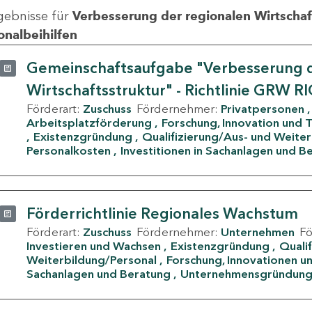
gebnisse für
Verbesserung der regionalen Wirtschafts
onalbeihilfen
Gemeinschaftsaufgabe "Verbesserung d
Wirtschaftsstruktur" - Richtlinie GRW R
Förderart:
Zuschuss
Fördernehmer:
Privatpersonen
Arbeitsplatzförderung
Forschung, Innovation und 
Existenzgründung
Qualifizierung/Aus- und Weite
Personalkosten
Investitionen in Sachanlagen und B
Förderrichtlinie Regionales Wachstum
Förderart:
Zuschuss
Fördernehmer:
Unternehmen
F
Investieren und Wachsen
Existenzgründung
Quali
Weiterbildung/Personal
Forschung, Innovationen un
Sachanlagen und Beratung
Unternehmensgründun