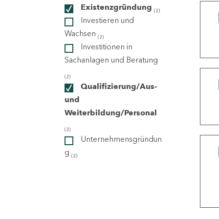
Existenzgründung
(2)
Investieren und
ndorte
Wachsen
(2)
Investitionen in
Sachanlagen und Beratung
(2)
Qualifizierung/Aus-
und
Weiterbildung/Personal
(2)
Unternehmensgründun
g
(2)