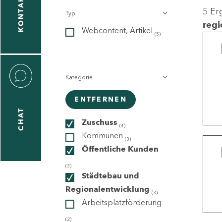
KONTAKT
5 Er
Typ
gen
regi
Webcontent, Artikel
n
(5)
Kategorie
ENTFERNEN
CHAT
icecenter
Zuschuss
(4)
Kommunen
(3)
Öffentliche Kunden
taktformular
(3)
Städtebau und
Regionalentwicklung
(3)
Arbeitsplatzförderung
erportal
(2)