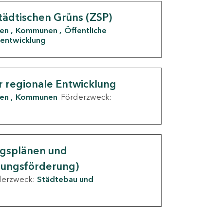
tädtischen Grüns (ZSP)
den
Kommunen
Öffentliche
entwicklung
r regionale Entwicklung
den
Kommunen
Förderzweck:
ngsplänen und
nungsförderung)
derzweck:
Städtebau und