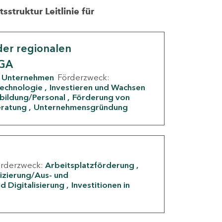
struktur Leitlinie für
er regionalen
IGA
Unternehmen
Förderzweck:
Technologie
Investieren und Wachsen
rbildung/Personal
Förderung von
eratung
Unternehmensgründung
örderzweck:
Arbeitsplatzförderung
fizierung/Aus- und
d Digitalisierung
Investitionen in
g