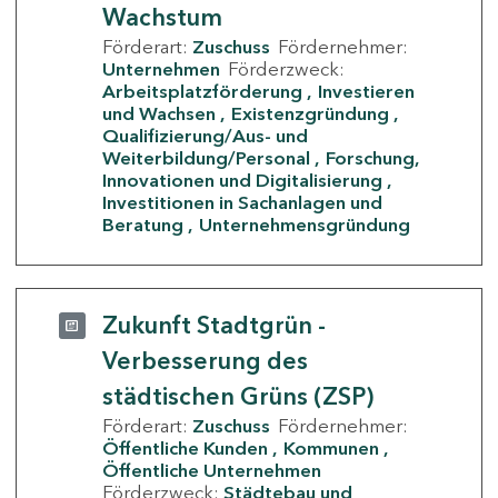
Wachstum
Förderart:
Zuschuss
Fördernehmer:
Unternehmen
Förderzweck:
Arbeitsplatzförderung
Investieren
und Wachsen
Existenzgründung
Qualifizierung/Aus- und
Weiterbildung/Personal
Forschung,
Innovationen und Digitalisierung
Investitionen in Sachanlagen und
Beratung
Unternehmensgründung
Zukunft Stadtgrün -
Verbesserung des
städtischen Grüns (ZSP)
Förderart:
Zuschuss
Fördernehmer:
Öffentliche Kunden
Kommunen
Öffentliche Unternehmen
Förderzweck:
Städtebau und