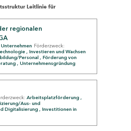
struktur Leitlinie für
er regionalen
IGA
Unternehmen
Förderzweck:
Technologie
Investieren und Wachsen
rbildung/Personal
Förderung von
eratung
Unternehmensgründung
örderzweck:
Arbeitsplatzförderung
fizierung/Aus- und
d Digitalisierung
Investitionen in
g