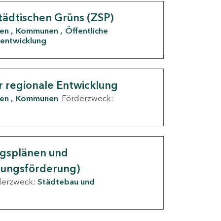
tädtischen Grüns (ZSP)
den
Kommunen
Öffentliche
entwicklung
r regionale Entwicklung
den
Kommunen
Förderzweck:
ngsplänen und
nungsförderung)
derzweck:
Städtebau und