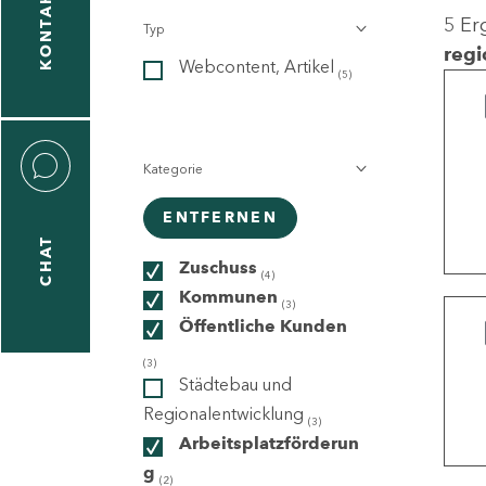
KONTAKT
5 Er
Typ
gen
regi
Webcontent, Artikel
n
(5)
Kategorie
ENTFERNEN
CHAT
icecenter
Zuschuss
(4)
Kommunen
(3)
Öffentliche Kunden
taktformular
(3)
Städtebau und
Regionalentwicklung
(3)
Arbeitsplatzförderun
erportal
g
(2)