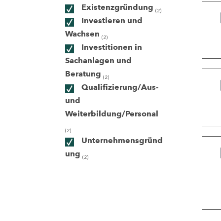
Existenzgründung
(2)
Investieren und
ndorte
Wachsen
(2)
Investitionen in
Sachanlagen und
Beratung
(2)
Qualifizierung/Aus-
und
Weiterbildung/Personal
(2)
Unternehmensgründ
ung
(2)