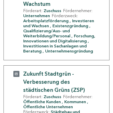
Wachstum
Förderart:
Zuschuss
Fördernehmer:
Unternehmen
Förderzweck:
Arbeitsplatzförderung
Investieren
und Wachsen
Existenzgründung
Qualifizierung/Aus- und
Weiterbildung/Personal
Forschung,
Innovationen und Digitalisierung
Investitionen in Sachanlagen und
Beratung
Unternehmensgründung
Zukunft Stadtgrün -
Verbesserung des
städtischen Grüns (ZSP)
Förderart:
Zuschuss
Fördernehmer:
Öffentliche Kunden
Kommunen
Öffentliche Unternehmen
Förderzweck:
Städtebau und