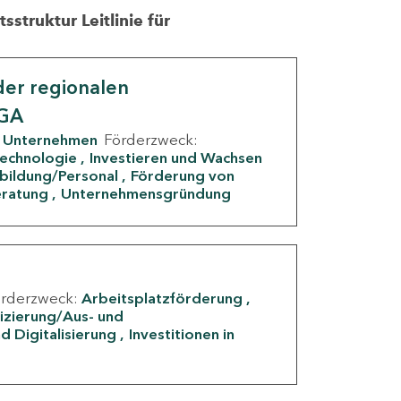
struktur Leitlinie für
er regionalen
IGA
Unternehmen
Förderzweck:
Technologie
Investieren und Wachsen
rbildung/Personal
Förderung von
eratung
Unternehmensgründung
örderzweck:
Arbeitsplatzförderung
fizierung/Aus- und
d Digitalisierung
Investitionen in
g