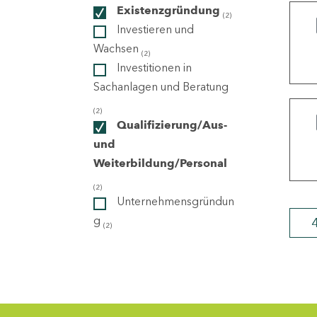
Existenzgründung
(2)
Investieren und
ndorte
Wachsen
(2)
Investitionen in
Sachanlagen und Beratung
(2)
Qualifizierung/Aus-
und
Weiterbildung/Personal
(2)
Unternehmensgründun
g
(2)