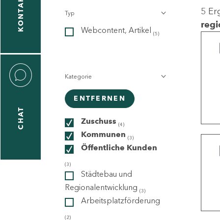
KONTAKT
5 Er
Typ
gen
regi
Webcontent, Artikel
n
(5)
Kategorie
ENTFERNEN
CHAT
icecenter
Zuschuss
(4)
Kommunen
(3)
Öffentliche Kunden
taktformular
(3)
Städtebau und
Regionalentwicklung
(3)
Arbeitsplatzförderung
erportal
(2)