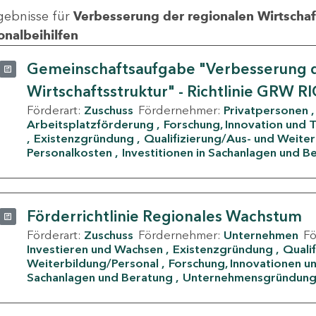
gebnisse für
Verbesserung der regionalen Wirtschafts
onalbeihilfen
Gemeinschaftsaufgabe "Verbesserung d
Wirtschaftsstruktur" - Richtlinie GRW R
Förderart:
Zuschuss
Fördernehmer:
Privatpersonen
Arbeitsplatzförderung
Forschung, Innovation und 
Existenzgründung
Qualifizierung/Aus- und Weite
Personalkosten
Investitionen in Sachanlagen und B
Förderrichtlinie Regionales Wachstum
Förderart:
Zuschuss
Fördernehmer:
Unternehmen
F
Investieren und Wachsen
Existenzgründung
Quali
Weiterbildung/Personal
Forschung, Innovationen un
Sachanlagen und Beratung
Unternehmensgründun