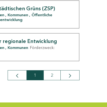
tädtischen Grüns (ZSP)
den
Kommunen
Öffentliche
entwicklung
r regionale Entwicklung
den
Kommunen
Förderzweck:
1
2
Seite
Seite