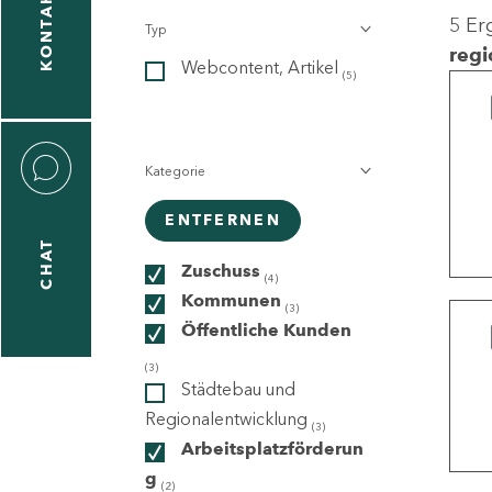
KONTAKT
5 Er
Typ
gen
regi
Webcontent, Artikel
n
(5)
Kategorie
ENTFERNEN
CHAT
icecenter
Zuschuss
(4)
Kommunen
(3)
Öffentliche Kunden
taktformular
(3)
Städtebau und
Regionalentwicklung
(3)
Arbeitsplatzförderun
erportal
g
(2)