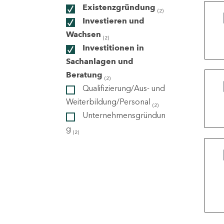
Existenzgründung
(2)
Investieren und
ndorte
Wachsen
(2)
Investitionen in
Sachanlagen und
Beratung
(2)
Qualifizierung/Aus- und
Weiterbildung/Personal
(2)
Unternehmensgründun
g
(2)