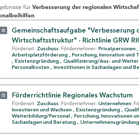
gebnisse für
Verbesserung der regionalen Wirtschafts
onalbeihilfen
Gemeinschaftsaufgabe "Verbesserung d
Wirtschaftsstruktur" - Richtlinie GRW R
Förderart:
Zuschuss
Fördernehmer:
Privatpersonen
Arbeitsplatzförderung
Forschung, Innovation und 
Existenzgründung
Qualifizierung/Aus- und Weite
Personalkosten
Investitionen in Sachanlagen und B
Förderrichtlinie Regionales Wachstum
Förderart:
Zuschuss
Fördernehmer:
Unternehmen
F
Investieren und Wachsen
Existenzgründung
Quali
Weiterbildung/Personal
Forschung, Innovationen un
Sachanlagen und Beratung
Unternehmensgründun