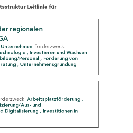
struktur Leitlinie für
er regionalen
IGA
Unternehmen
Förderzweck:
Technologie
Investieren und Wachsen
rbildung/Personal
Förderung von
eratung
Unternehmensgründung
örderzweck:
Arbeitsplatzförderung
fizierung/Aus- und
d Digitalisierung
Investitionen in
g