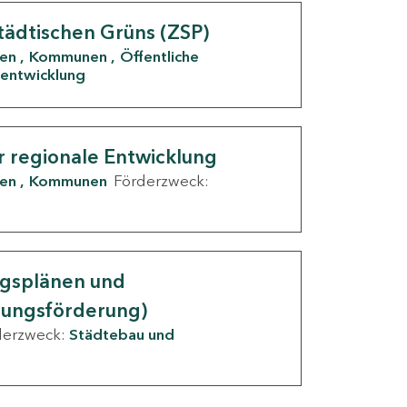
tädtischen Grüns (ZSP)
den
Kommunen
Öffentliche
entwicklung
r regionale Entwicklung
den
Kommunen
Förderzweck:
ngsplänen und
nungsförderung)
derzweck:
Städtebau und