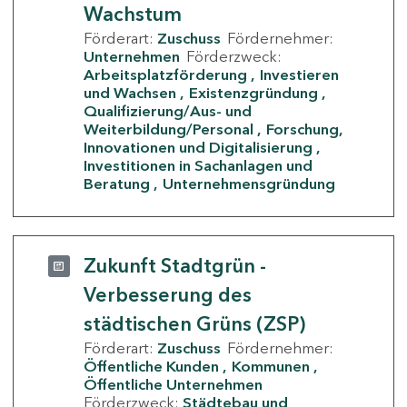
Wachstum
Förderart:
Zuschuss
Fördernehmer:
Unternehmen
Förderzweck:
Arbeitsplatzförderung
Investieren
und Wachsen
Existenzgründung
Qualifizierung/Aus- und
Weiterbildung/Personal
Forschung,
Innovationen und Digitalisierung
Investitionen in Sachanlagen und
Beratung
Unternehmensgründung
Zukunft Stadtgrün -
Verbesserung des
städtischen Grüns (ZSP)
Förderart:
Zuschuss
Fördernehmer:
Öffentliche Kunden
Kommunen
Öffentliche Unternehmen
Förderzweck:
Städtebau und