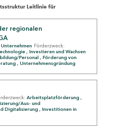
struktur Leitlinie für
er regionalen
IGA
Unternehmen
Förderzweck:
Technologie
Investieren und Wachsen
rbildung/Personal
Förderung von
eratung
Unternehmensgründung
örderzweck:
Arbeitsplatzförderung
fizierung/Aus- und
d Digitalisierung
Investitionen in
g