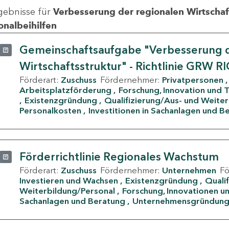
gebnisse für
Verbesserung der regionalen Wirtschafts
onalbeihilfen
Gemeinschaftsaufgabe "Verbesserung d
Wirtschaftsstruktur" - Richtlinie GRW R
Förderart:
Zuschuss
Fördernehmer:
Privatpersonen
Arbeitsplatzförderung
Forschung, Innovation und 
Existenzgründung
Qualifizierung/Aus- und Weite
Personalkosten
Investitionen in Sachanlagen und B
Förderrichtlinie Regionales Wachstum
Förderart:
Zuschuss
Fördernehmer:
Unternehmen
F
Investieren und Wachsen
Existenzgründung
Quali
Weiterbildung/Personal
Forschung, Innovationen un
Sachanlagen und Beratung
Unternehmensgründun