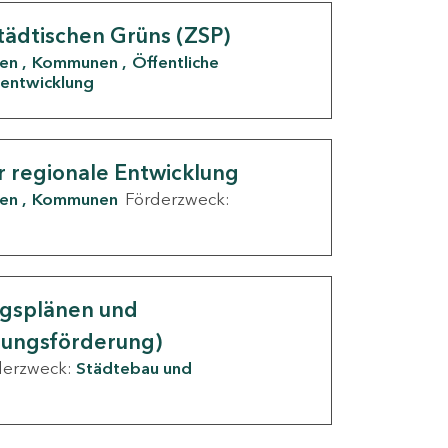
tädtischen Grüns (ZSP)
den
Kommunen
Öffentliche
entwicklung
r regionale Entwicklung
den
Kommunen
Förderzweck:
ngsplänen und
nungsförderung)
derzweck:
Städtebau und