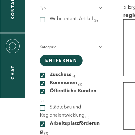
KONTAKT
5 Er
Typ
gen
regi
Webcontent, Artikel
n
(5)
Kategorie
ENTFERNEN
CHAT
icecenter
Zuschuss
(4)
Kommunen
(3)
Öffentliche Kunden
taktformular
(3)
Städtebau und
Regionalentwicklung
(3)
Arbeitsplatzförderun
erportal
g
(2)