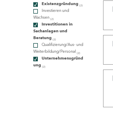
Existenzgründung
(2)
Investieren und
ndorte
Wachsen
(2)
Investitionen in
Sachanlagen und
Beratung
(2)
Qualifizierung/Aus- und
Weiterbildung/Personal
(2)
Unternehmensgründ
ung
(2)