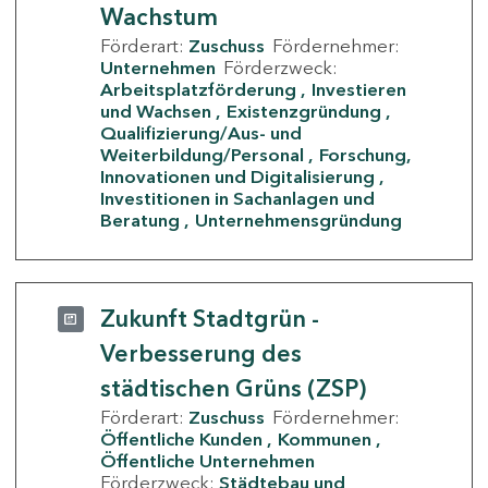
Wachstum
Förderart:
Zuschuss
Fördernehmer:
Unternehmen
Förderzweck:
Arbeitsplatzförderung
Investieren
und Wachsen
Existenzgründung
Qualifizierung/Aus- und
Weiterbildung/Personal
Forschung,
Innovationen und Digitalisierung
Investitionen in Sachanlagen und
Beratung
Unternehmensgründung
Zukunft Stadtgrün -
Verbesserung des
städtischen Grüns (ZSP)
Förderart:
Zuschuss
Fördernehmer:
Öffentliche Kunden
Kommunen
Öffentliche Unternehmen
Förderzweck:
Städtebau und