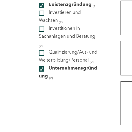
Existenzgründung
(2)
Investieren und
ndorte
Wachsen
(2)
Investitionen in
Sachanlagen und Beratung
(2)
Qualifizierung/Aus- und
Weiterbildung/Personal
(2)
Unternehmensgründ
ung
(2)