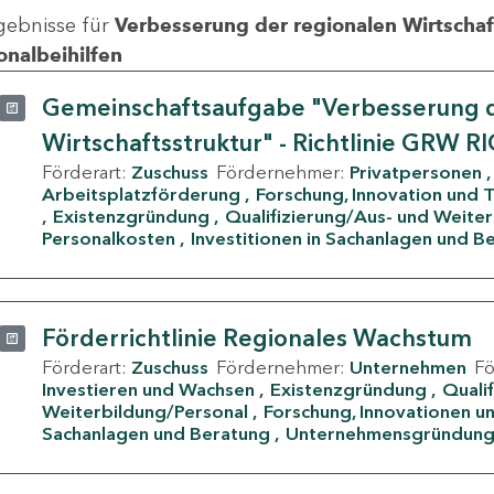
gebnisse für
Verbesserung der regionalen Wirtschafts
onalbeihilfen
Gemeinschaftsaufgabe "Verbesserung d
Wirtschaftsstruktur" - Richtlinie GRW R
Förderart:
Zuschuss
Fördernehmer:
Privatpersonen
Arbeitsplatzförderung
Forschung, Innovation und 
Existenzgründung
Qualifizierung/Aus- und Weite
Personalkosten
Investitionen in Sachanlagen und B
Förderrichtlinie Regionales Wachstum
Förderart:
Zuschuss
Fördernehmer:
Unternehmen
F
Investieren und Wachsen
Existenzgründung
Quali
Weiterbildung/Personal
Forschung, Innovationen un
Sachanlagen und Beratung
Unternehmensgründun