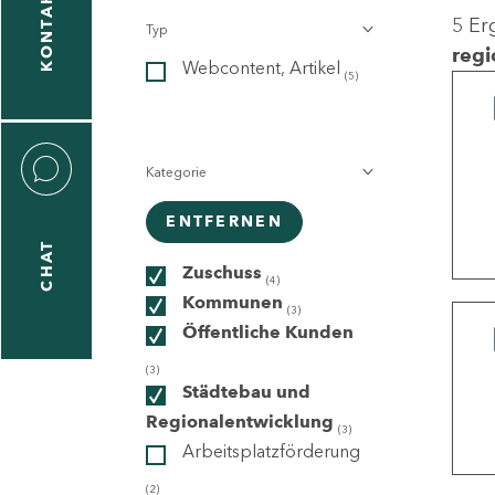
KONTAKT
5 Er
Typ
gen
regi
Webcontent, Artikel
n
(5)
Kategorie
ENTFERNEN
CHAT
icecenter
Zuschuss
(4)
Kommunen
(3)
Öffentliche Kunden
taktformular
(3)
Städtebau und
Regionalentwicklung
(3)
Arbeitsplatzförderung
erportal
(2)