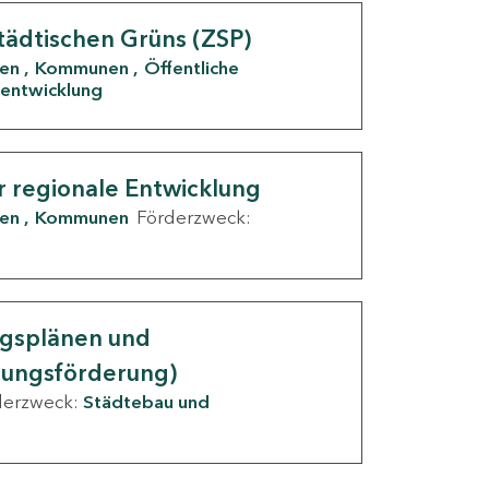
tädtischen Grüns (ZSP)
den
Kommunen
Öffentliche
entwicklung
r regionale Entwicklung
den
Kommunen
Förderzweck:
ngsplänen und
nungsförderung)
derzweck:
Städtebau und