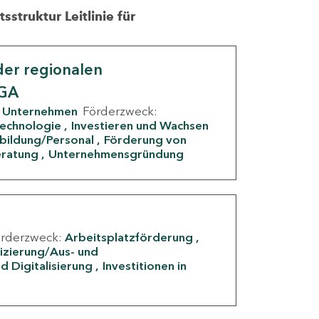
struktur Leitlinie für
er regionalen
IGA
Unternehmen
Förderzweck:
Technologie
Investieren und Wachsen
rbildung/Personal
Förderung von
eratung
Unternehmensgründung
örderzweck:
Arbeitsplatzförderung
fizierung/Aus- und
d Digitalisierung
Investitionen in
g