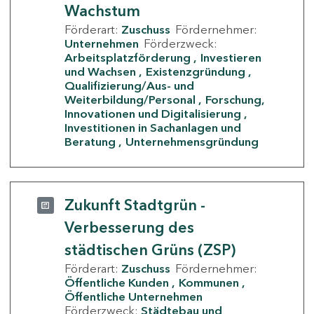
Wachstum
Förderart:
Zuschuss
Fördernehmer:
Unternehmen
Förderzweck:
Arbeitsplatzförderung
Investieren
und Wachsen
Existenzgründung
Qualifizierung/Aus- und
Weiterbildung/Personal
Forschung,
Innovationen und Digitalisierung
Investitionen in Sachanlagen und
Beratung
Unternehmensgründung
Zukunft Stadtgrün -
Verbesserung des
städtischen Grüns (ZSP)
Förderart:
Zuschuss
Fördernehmer:
Öffentliche Kunden
Kommunen
Öffentliche Unternehmen
Förderzweck:
Städtebau und