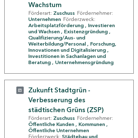
Wachstum
Förderart:
Zuschuss
Fördernehmer:
Unternehmen
Förderzweck:
Arbeitsplatzförderung
Investieren
und Wachsen
Existenzgründung
Qualifizierung/Aus- und
Weiterbildung/Personal
Forschung,
Innovationen und Digitalisierung
Investitionen in Sachanlagen und
Beratung
Unternehmensgründung
Zukunft Stadtgrün -
Verbesserung des
städtischen Grüns (ZSP)
Förderart:
Zuschuss
Fördernehmer:
Öffentliche Kunden
Kommunen
Öffentliche Unternehmen
Förderzweck:
Städtebau und