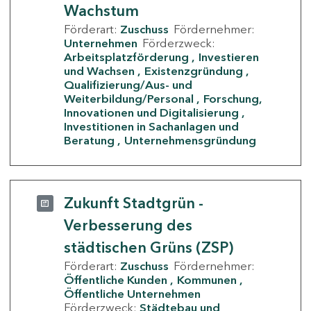
Wachstum
Förderart:
Zuschuss
Fördernehmer:
Unternehmen
Förderzweck:
Arbeitsplatzförderung
Investieren
und Wachsen
Existenzgründung
Qualifizierung/Aus- und
Weiterbildung/Personal
Forschung,
Innovationen und Digitalisierung
Investitionen in Sachanlagen und
Beratung
Unternehmensgründung
Zukunft Stadtgrün -
Verbesserung des
städtischen Grüns (ZSP)
Förderart:
Zuschuss
Fördernehmer:
Öffentliche Kunden
Kommunen
Öffentliche Unternehmen
Förderzweck:
Städtebau und