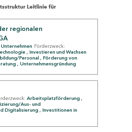
struktur Leitlinie für
er regionalen
IGA
Unternehmen
Förderzweck:
Technologie
Investieren und Wachsen
rbildung/Personal
Förderung von
eratung
Unternehmensgründung
örderzweck:
Arbeitsplatzförderung
fizierung/Aus- und
d Digitalisierung
Investitionen in
g