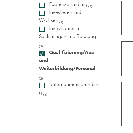
Existenzgründung
(2)
Investieren und
ndorte
Wachsen
(2)
Investitionen in
Sachanlagen und Beratung
(2)
Qualifizierung/Aus-
und
Weiterbildung/Personal
(2)
Unternehmensgründun
g
(2)