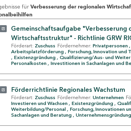
gebnisse für
Verbesserung der regionalen Wirtschafts
onalbeihilfen
Gemeinschaftsaufgabe "Verbesserung d
Wirtschaftsstruktur" - Richtlinie GRW R
Förderart:
Zuschuss
Fördernehmer:
Privatpersonen
Arbeitsplatzförderung
Forschung, Innovation und 
Existenzgründung
Qualifizierung/Aus- und Weite
Personalkosten
Investitionen in Sachanlagen und B
Förderrichtlinie Regionales Wachstum
Förderart:
Zuschuss
Fördernehmer:
Unternehmen
F
Investieren und Wachsen
Existenzgründung
Quali
Weiterbildung/Personal
Forschung, Innovationen un
Sachanlagen und Beratung
Unternehmensgründun