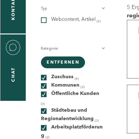
KONTAKT
5 Er
Typ
gen
regi
Webcontent, Artikel
n
(5)
Kategorie
ENTFERNEN
CHAT
icecenter
Zuschuss
(4)
Kommunen
(3)
Öffentliche Kunden
taktformular
(3)
Städtebau und
Regionalentwicklung
(3)
Arbeitsplatzförderun
erportal
g
(2)