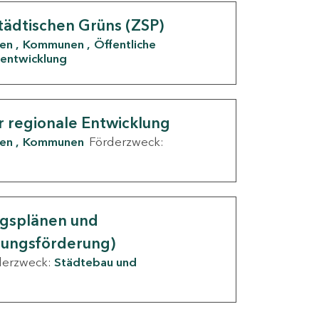
tädtischen Grüns (ZSP)
den
Kommunen
Öffentliche
entwicklung
r regionale Entwicklung
den
Kommunen
Förderzweck:
ngsplänen und
nungsförderung)
derzweck:
Städtebau und