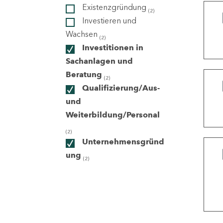
Existenzgründung
(2)
Investieren und
ndorte
Wachsen
(2)
Investitionen in
Sachanlagen und
Beratung
(2)
Qualifizierung/Aus-
und
Weiterbildung/Personal
(2)
Unternehmensgründ
ung
(2)