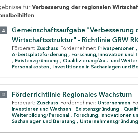
gebnisse für
Verbesserung der regionalen Wirtschafts
onalbeihilfen
Gemeinschaftsaufgabe "Verbesserung d
Wirtschaftsstruktur" - Richtlinie GRW R
Förderart:
Zuschuss
Fördernehmer:
Privatpersonen
Arbeitsplatzförderung
Forschung, Innovation und 
Existenzgründung
Qualifizierung/Aus- und Weite
Personalkosten
Investitionen in Sachanlagen und B
Förderrichtlinie Regionales Wachstum
Förderart:
Zuschuss
Fördernehmer:
Unternehmen
F
Investieren und Wachsen
Existenzgründung
Quali
Weiterbildung/Personal
Forschung, Innovationen un
Sachanlagen und Beratung
Unternehmensgründun