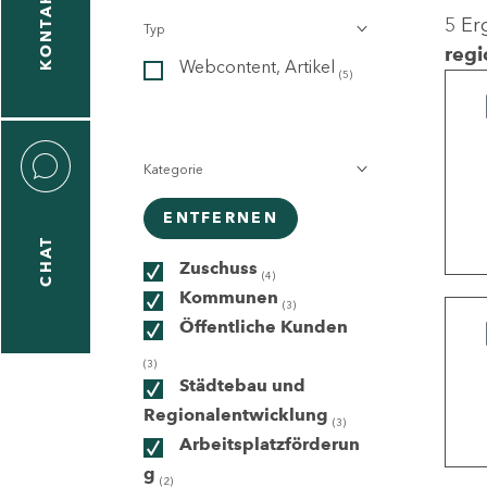
KONTAKT
5 Er
Typ
gen
regi
Webcontent, Artikel
n
(5)
Kategorie
ENTFERNEN
CHAT
icecenter
Zuschuss
(4)
Kommunen
(3)
Öffentliche Kunden
taktformular
(3)
Städtebau und
Regionalentwicklung
(3)
Arbeitsplatzförderun
erportal
g
(2)