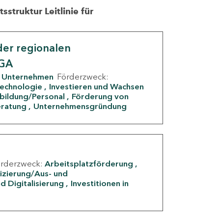
struktur Leitlinie für
er regionalen
IGA
Unternehmen
Förderzweck:
Technologie
Investieren und Wachsen
rbildung/Personal
Förderung von
eratung
Unternehmensgründung
örderzweck:
Arbeitsplatzförderung
fizierung/Aus- und
d Digitalisierung
Investitionen in
g