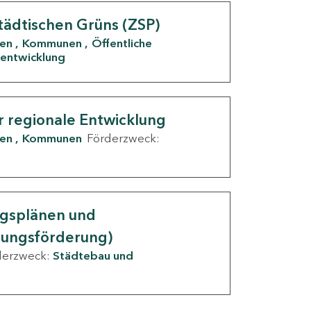
tädtischen Grüns (ZSP)
den
Kommunen
Öffentliche
entwicklung
r regionale Entwicklung
den
Kommunen
Förderzweck:
ngsplänen und
nungsförderung)
derzweck:
Städtebau und