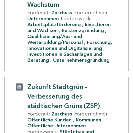
Wachstum
Förderart:
Zuschuss
Fördernehmer:
Unternehmen
Förderzweck:
Arbeitsplatzförderung
Investieren
und Wachsen
Existenzgründung
Qualifizierung/Aus- und
Weiterbildung/Personal
Forschung,
Innovationen und Digitalisierung
Investitionen in Sachanlagen und
Beratung
Unternehmensgründung
Zukunft Stadtgrün -
Verbesserung des
städtischen Grüns (ZSP)
Förderart:
Zuschuss
Fördernehmer:
Öffentliche Kunden
Kommunen
Öffentliche Unternehmen
Förderzweck:
Städtebau und