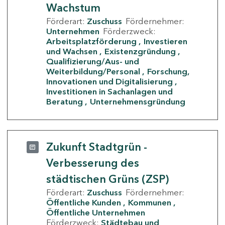
Wachstum
Förderart:
Zuschuss
Fördernehmer:
Unternehmen
Förderzweck:
Arbeitsplatzförderung
Investieren
und Wachsen
Existenzgründung
Qualifizierung/Aus- und
Weiterbildung/Personal
Forschung,
Innovationen und Digitalisierung
Investitionen in Sachanlagen und
Beratung
Unternehmensgründung
Zukunft Stadtgrün -
Verbesserung des
städtischen Grüns (ZSP)
Förderart:
Zuschuss
Fördernehmer:
Öffentliche Kunden
Kommunen
Öffentliche Unternehmen
Förderzweck:
Städtebau und