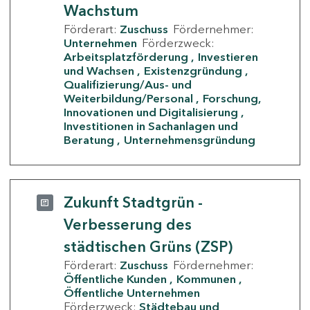
Wachstum
Förderart:
Zuschuss
Fördernehmer:
Unternehmen
Förderzweck:
Arbeitsplatzförderung
Investieren
und Wachsen
Existenzgründung
Qualifizierung/Aus- und
Weiterbildung/Personal
Forschung,
Innovationen und Digitalisierung
Investitionen in Sachanlagen und
Beratung
Unternehmensgründung
Zukunft Stadtgrün -
Verbesserung des
städtischen Grüns (ZSP)
Förderart:
Zuschuss
Fördernehmer:
Öffentliche Kunden
Kommunen
Öffentliche Unternehmen
Förderzweck:
Städtebau und