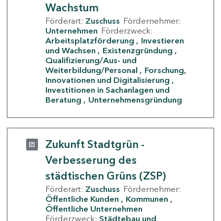
Wachstum
Förderart:
Zuschuss
Fördernehmer:
Unternehmen
Förderzweck:
Arbeitsplatzförderung
Investieren
und Wachsen
Existenzgründung
Qualifizierung/Aus- und
Weiterbildung/Personal
Forschung,
Innovationen und Digitalisierung
Investitionen in Sachanlagen und
Beratung
Unternehmensgründung
Zukunft Stadtgrün -
Verbesserung des
städtischen Grüns (ZSP)
Förderart:
Zuschuss
Fördernehmer:
Öffentliche Kunden
Kommunen
Öffentliche Unternehmen
Förderzweck:
Städtebau und