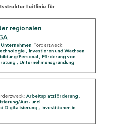
struktur Leitlinie für
er regionalen
IGA
Unternehmen
Förderzweck:
Technologie
Investieren und Wachsen
rbildung/Personal
Förderung von
eratung
Unternehmensgründung
örderzweck:
Arbeitsplatzförderung
fizierung/Aus- und
d Digitalisierung
Investitionen in
g