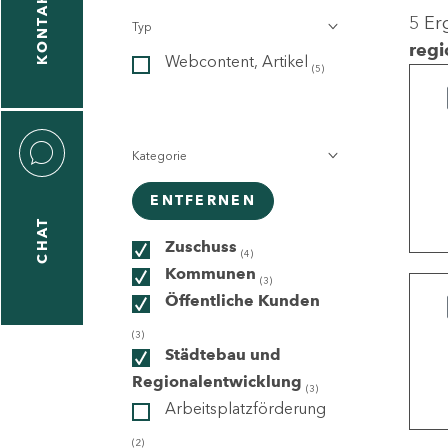
KONTAKT
5 Er
Typ
gen
regi
Webcontent, Artikel
n
(5)
Kategorie
ENTFERNEN
CHAT
icecenter
Zuschuss
(4)
Kommunen
(3)
Öffentliche Kunden
taktformular
(3)
Städtebau und
Regionalentwicklung
(3)
Arbeitsplatzförderung
erportal
(2)