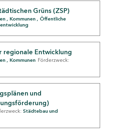
tädtischen Grüns (ZSP)
den
Kommunen
Öffentliche
entwicklung
r regionale Entwicklung
den
Kommunen
Förderzweck:
ngsplänen und
nungsförderung)
derzweck:
Städtebau und