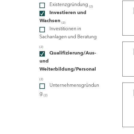
Existenzgründung
(2)
Investieren und
ndorte
Wachsen
(2)
Investitionen in
Sachanlagen und Beratung
(2)
Qualifizierung/Aus-
und
Weiterbildung/Personal
(2)
Unternehmensgründun
g
(2)