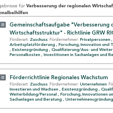
gebnisse für
Verbesserung der regionalen Wirtschafts
onalbeihilfen
Gemeinschaftsaufgabe "Verbesserung d
Wirtschaftsstruktur" - Richtlinie GRW R
Förderart:
Zuschuss
Fördernehmer:
Privatpersonen
Arbeitsplatzförderung
Forschung, Innovation und 
Existenzgründung
Qualifizierung/Aus- und Weite
Personalkosten
Investitionen in Sachanlagen und B
Förderrichtlinie Regionales Wachstum
Förderart:
Zuschuss
Fördernehmer:
Unternehmen
F
Investieren und Wachsen
Existenzgründung
Quali
Weiterbildung/Personal
Forschung, Innovationen un
Sachanlagen und Beratung
Unternehmensgründun