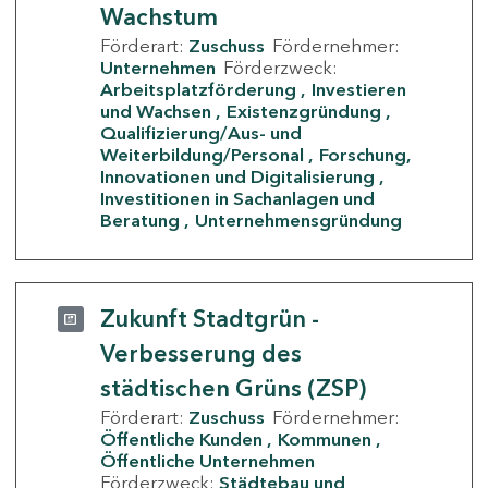
Wachstum
Förderart:
Zuschuss
Fördernehmer:
Unternehmen
Förderzweck:
Arbeitsplatzförderung
Investieren
und Wachsen
Existenzgründung
Qualifizierung/Aus- und
Weiterbildung/Personal
Forschung,
Innovationen und Digitalisierung
Investitionen in Sachanlagen und
Beratung
Unternehmensgründung
Zukunft Stadtgrün -
Verbesserung des
städtischen Grüns (ZSP)
Förderart:
Zuschuss
Fördernehmer:
Öffentliche Kunden
Kommunen
Öffentliche Unternehmen
Förderzweck:
Städtebau und