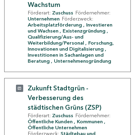
Wachstum
Förderart:
Zuschuss
Fördernehmer:
Unternehmen
Förderzweck:
Arbeitsplatzförderung
Investieren
und Wachsen
Existenzgründung
Qualifizierung/Aus- und
Weiterbildung/Personal
Forschung,
Innovationen und Digitalisierung
Investitionen in Sachanlagen und
Beratung
Unternehmensgründung
Zukunft Stadtgrün -
Verbesserung des
städtischen Grüns (ZSP)
Förderart:
Zuschuss
Fördernehmer:
Öffentliche Kunden
Kommunen
Öffentliche Unternehmen
Förderzweck:
Städtebau und