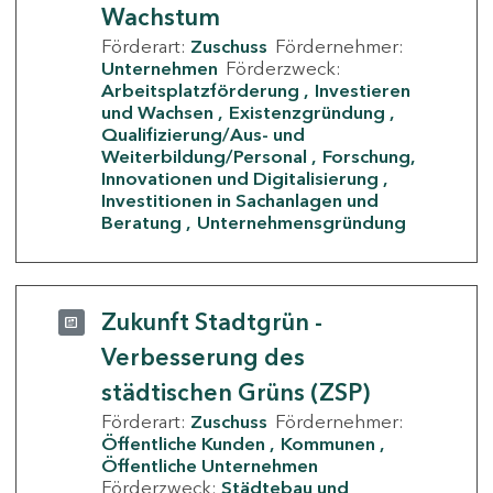
Wachstum
Förderart:
Zuschuss
Fördernehmer:
Unternehmen
Förderzweck:
Arbeitsplatzförderung
Investieren
und Wachsen
Existenzgründung
Qualifizierung/Aus- und
Weiterbildung/Personal
Forschung,
Innovationen und Digitalisierung
Investitionen in Sachanlagen und
Beratung
Unternehmensgründung
Zukunft Stadtgrün -
Verbesserung des
städtischen Grüns (ZSP)
Förderart:
Zuschuss
Fördernehmer:
Öffentliche Kunden
Kommunen
Öffentliche Unternehmen
Förderzweck:
Städtebau und