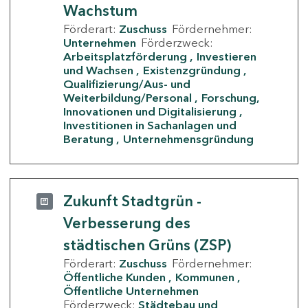
Wachstum
Förderart:
Zuschuss
Fördernehmer:
Unternehmen
Förderzweck:
Arbeitsplatzförderung
Investieren
und Wachsen
Existenzgründung
Qualifizierung/Aus- und
Weiterbildung/Personal
Forschung,
Innovationen und Digitalisierung
Investitionen in Sachanlagen und
Beratung
Unternehmensgründung
Zukunft Stadtgrün -
Verbesserung des
städtischen Grüns (ZSP)
Förderart:
Zuschuss
Fördernehmer:
Öffentliche Kunden
Kommunen
Öffentliche Unternehmen
Förderzweck:
Städtebau und