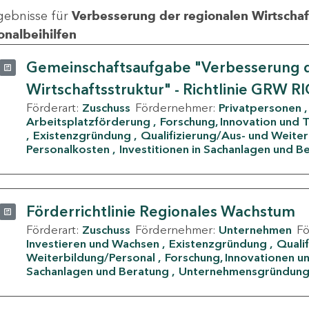
gebnisse für
Verbesserung der regionalen Wirtschafts
onalbeihilfen
Gemeinschaftsaufgabe "Verbesserung d
Wirtschaftsstruktur" - Richtlinie GRW R
Förderart:
Zuschuss
Fördernehmer:
Privatpersonen
Arbeitsplatzförderung
Forschung, Innovation und 
Existenzgründung
Qualifizierung/Aus- und Weite
Personalkosten
Investitionen in Sachanlagen und B
Förderrichtlinie Regionales Wachstum
Förderart:
Zuschuss
Fördernehmer:
Unternehmen
F
Investieren und Wachsen
Existenzgründung
Quali
Weiterbildung/Personal
Forschung, Innovationen un
Sachanlagen und Beratung
Unternehmensgründun