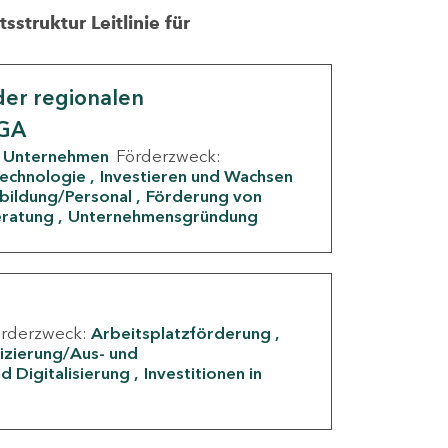
struktur Leitlinie für
er regionalen
IGA
Unternehmen
Förderzweck:
Technologie
Investieren und Wachsen
rbildung/Personal
Förderung von
eratung
Unternehmensgründung
örderzweck:
Arbeitsplatzförderung
fizierung/Aus- und
d Digitalisierung
Investitionen in
g