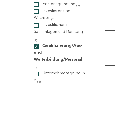
Existenzgründung
(2)
Investieren und
ndorte
Wachsen
(2)
Investitionen in
Sachanlagen und Beratung
(2)
Qualifizierung/Aus-
und
Weiterbildung/Personal
(2)
Unternehmensgründun
g
(2)