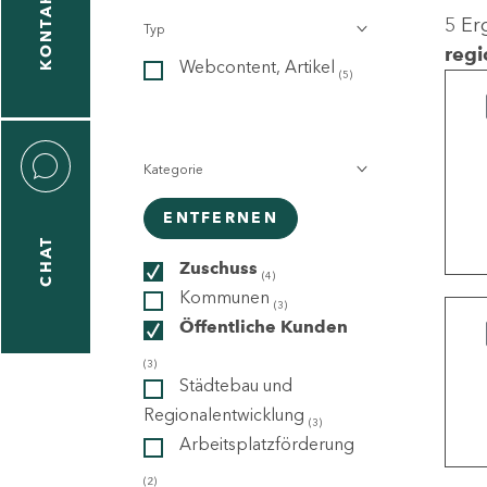
KONTAKT
5 Er
Typ
gen
regi
Webcontent, Artikel
n
(5)
Kategorie
ENTFERNEN
CHAT
icecenter
Zuschuss
(4)
Kommunen
(3)
Öffentliche Kunden
taktformular
(3)
Städtebau und
Regionalentwicklung
(3)
Arbeitsplatzförderung
erportal
(2)