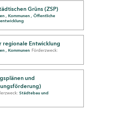
tädtischen Grüns (ZSP)
den
Kommunen
Öffentliche
entwicklung
r regionale Entwicklung
den
Kommunen
Förderzweck:
ngsplänen und
nungsförderung)
derzweck:
Städtebau und