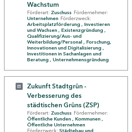
Wachstum
Förderart:
Zuschuss
Fördernehmer:
Unternehmen
Förderzweck:
Arbeitsplatzförderung
Investieren
und Wachsen
Existenzgründung
Qualifizierung/Aus- und
Weiterbildung/Personal
Forschung,
Innovationen und Digitalisierung
Investitionen in Sachanlagen und
Beratung
Unternehmensgründung
Zukunft Stadtgrün -
Verbesserung des
städtischen Grüns (ZSP)
Förderart:
Zuschuss
Fördernehmer:
Öffentliche Kunden
Kommunen
Öffentliche Unternehmen
Förderzweck:
Städtebau und