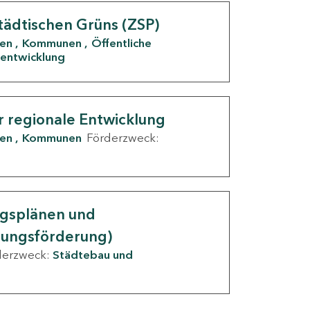
tädtischen Grüns (ZSP)
den
Kommunen
Öffentliche
entwicklung
r regionale Entwicklung
den
Kommunen
Förderzweck:
ngsplänen und
nungsförderung)
derzweck:
Städtebau und