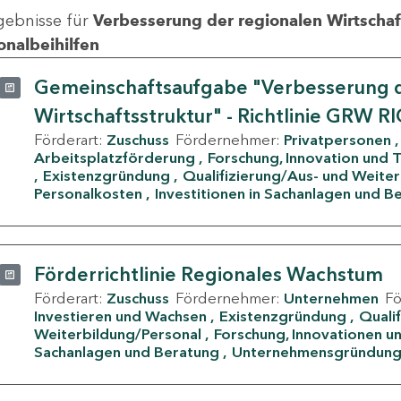
gebnisse für
Verbesserung der regionalen Wirtschafts
onalbeihilfen
Gemeinschaftsaufgabe "Verbesserung d
Wirtschaftsstruktur" - Richtlinie GRW R
Förderart:
Zuschuss
Fördernehmer:
Privatpersonen
Arbeitsplatzförderung
Forschung, Innovation und 
Existenzgründung
Qualifizierung/Aus- und Weite
Personalkosten
Investitionen in Sachanlagen und B
Förderrichtlinie Regionales Wachstum
Förderart:
Zuschuss
Fördernehmer:
Unternehmen
F
Investieren und Wachsen
Existenzgründung
Quali
Weiterbildung/Personal
Forschung, Innovationen un
Sachanlagen und Beratung
Unternehmensgründun