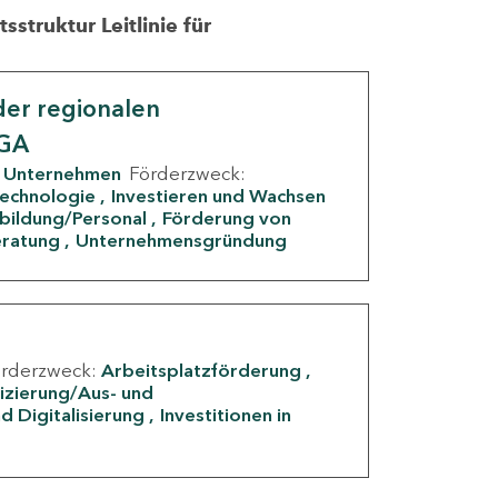
struktur Leitlinie für
er regionalen
IGA
Unternehmen
Förderzweck:
Technologie
Investieren und Wachsen
rbildung/Personal
Förderung von
eratung
Unternehmensgründung
örderzweck:
Arbeitsplatzförderung
fizierung/Aus- und
d Digitalisierung
Investitionen in
g