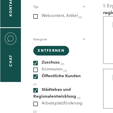
KONTAKT
5 Er
Typ
gen
regi
Webcontent, Artikel
n
(5)
Kategorie
ENTFERNEN
CHAT
icecenter
Zuschuss
(4)
Kommunen
(3)
Öffentliche Kunden
taktformular
(3)
Städtebau und
Regionalentwicklung
(3)
Arbeitsplatzförderung
erportal
(2)