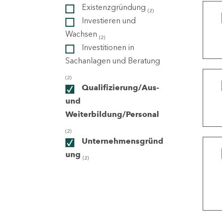
Existenzgründung
(2)
Investieren und
ndorte
Wachsen
(2)
Investitionen in
Sachanlagen und Beratung
(2)
Qualifizierung/Aus-
und
Weiterbildung/Personal
(2)
Unternehmensgründ
ung
(2)