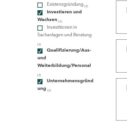
Existenzgründung
(2)
Investieren und
ndorte
Wachsen
(2)
Investitionen in
Sachanlagen und Beratung
(2)
Qualifizierung/Aus-
und
Weiterbildung/Personal
(2)
Unternehmensgründ
ung
(2)