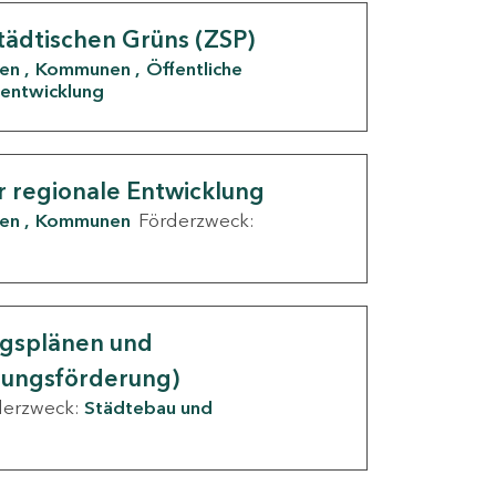
tädtischen Grüns (ZSP)
den
Kommunen
Öffentliche
entwicklung
r regionale Entwicklung
den
Kommunen
Förderzweck:
ngsplänen und
nungsförderung)
derzweck:
Städtebau und