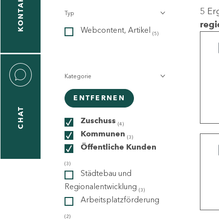
KONTAKT
5 Er
Typ
gen
regi
Webcontent, Artikel
n
(5)
Kategorie
ENTFERNEN
CHAT
icecenter
Zuschuss
(4)
Kommunen
(3)
Öffentliche Kunden
taktformular
(3)
Städtebau und
Regionalentwicklung
(3)
Arbeitsplatzförderung
erportal
(2)