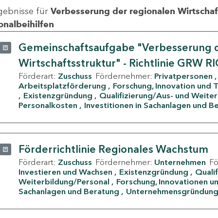
gebnisse für
Verbesserung der regionalen Wirtschafts
onalbeihilfen
Gemeinschaftsaufgabe "Verbesserung d
Wirtschaftsstruktur" - Richtlinie GRW R
Förderart:
Zuschuss
Fördernehmer:
Privatpersonen
Arbeitsplatzförderung
Forschung, Innovation und 
Existenzgründung
Qualifizierung/Aus- und Weite
Personalkosten
Investitionen in Sachanlagen und B
Förderrichtlinie Regionales Wachstum
Förderart:
Zuschuss
Fördernehmer:
Unternehmen
F
Investieren und Wachsen
Existenzgründung
Quali
Weiterbildung/Personal
Forschung, Innovationen un
Sachanlagen und Beratung
Unternehmensgründun