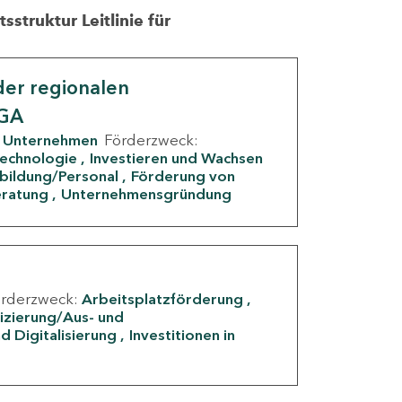
struktur Leitlinie für
er regionalen
IGA
Unternehmen
Förderzweck:
Technologie
Investieren und Wachsen
rbildung/Personal
Förderung von
eratung
Unternehmensgründung
örderzweck:
Arbeitsplatzförderung
fizierung/Aus- und
d Digitalisierung
Investitionen in
g