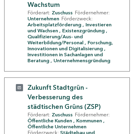
Wachstum
Förderart:
Zuschuss
Fördernehmer:
Unternehmen
Förderzweck:
Arbeitsplatzförderung
Investieren
und Wachsen
Existenzgründung
Qualifizierung/Aus- und
Weiterbildung/Personal
Forschung,
Innovationen und Digitalisierung
Investitionen in Sachanlagen und
Beratung
Unternehmensgründung
Zukunft Stadtgrün -
Verbesserung des
städtischen Grüns (ZSP)
Förderart:
Zuschuss
Fördernehmer:
Öffentliche Kunden
Kommunen
Öffentliche Unternehmen
Förderzweck:
Städtebau und