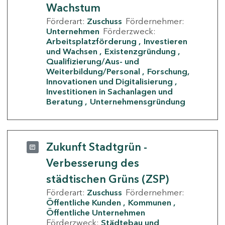
Wachstum
Förderart:
Zuschuss
Fördernehmer:
Unternehmen
Förderzweck:
Arbeitsplatzförderung
Investieren
und Wachsen
Existenzgründung
Qualifizierung/Aus- und
Weiterbildung/Personal
Forschung,
Innovationen und Digitalisierung
Investitionen in Sachanlagen und
Beratung
Unternehmensgründung
Zukunft Stadtgrün -
Verbesserung des
städtischen Grüns (ZSP)
Förderart:
Zuschuss
Fördernehmer:
Öffentliche Kunden
Kommunen
Öffentliche Unternehmen
Förderzweck:
Städtebau und