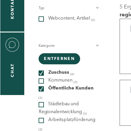
KONTAKT
5 Er
Typ
gen
regi
Webcontent, Artikel
n
(5)
Kategorie
ENTFERNEN
CHAT
icecenter
Zuschuss
(4)
Kommunen
(3)
Öffentliche Kunden
taktformular
(3)
Städtebau und
Regionalentwicklung
(3)
Arbeitsplatzförderung
erportal
(2)