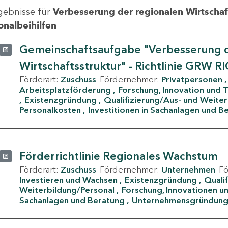
gebnisse für
Verbesserung der regionalen Wirtschafts
onalbeihilfen
Gemeinschaftsaufgabe "Verbesserung d
Wirtschaftsstruktur" - Richtlinie GRW R
Förderart:
Zuschuss
Fördernehmer:
Privatpersonen
Arbeitsplatzförderung
Forschung, Innovation und 
Existenzgründung
Qualifizierung/Aus- und Weite
Personalkosten
Investitionen in Sachanlagen und B
Förderrichtlinie Regionales Wachstum
Förderart:
Zuschuss
Fördernehmer:
Unternehmen
F
Investieren und Wachsen
Existenzgründung
Quali
Weiterbildung/Personal
Forschung, Innovationen un
Sachanlagen und Beratung
Unternehmensgründun