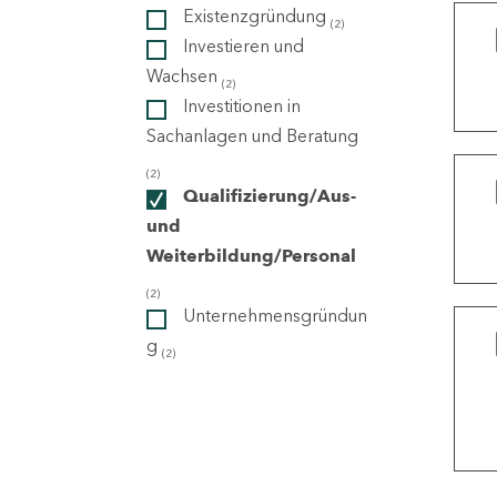
Existenzgründung
(2)
Investieren und
ndorte
Wachsen
(2)
Investitionen in
Sachanlagen und Beratung
(2)
Qualifizierung/Aus-
und
Weiterbildung/Personal
(2)
Unternehmensgründun
g
(2)