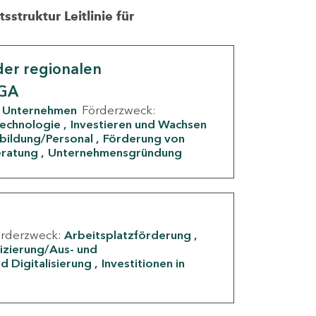
struktur Leitlinie für
er regionalen
IGA
Unternehmen
Förderzweck:
Technologie
Investieren und Wachsen
rbildung/Personal
Förderung von
eratung
Unternehmensgründung
örderzweck:
Arbeitsplatzförderung
fizierung/Aus- und
d Digitalisierung
Investitionen in
g