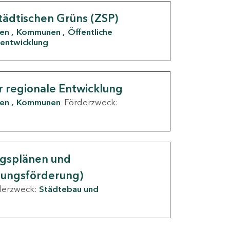
tädtischen Grüns (ZSP)
den
Kommunen
Öffentliche
entwicklung
r regionale Entwicklung
den
Kommunen
Förderzweck:
ngsplänen und
nungsförderung)
derzweck:
Städtebau und