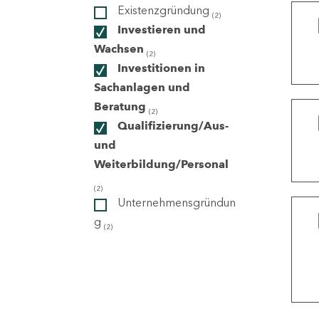
Existenzgründung
(2)
Investieren und
ndorte
Wachsen
(2)
Investitionen in
Sachanlagen und
Beratung
(2)
Qualifizierung/Aus-
und
Weiterbildung/Personal
(2)
Unternehmensgründun
g
(2)