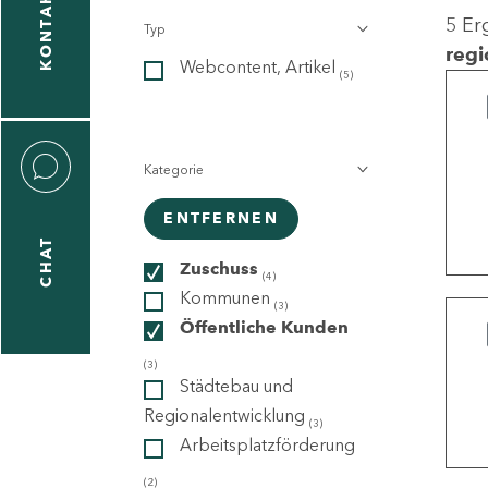
KONTAKT
5 Er
Typ
gen
regi
Webcontent, Artikel
n
(5)
Kategorie
ENTFERNEN
CHAT
icecenter
Zuschuss
(4)
Kommunen
(3)
Öffentliche Kunden
taktformular
(3)
Städtebau und
Regionalentwicklung
(3)
Arbeitsplatzförderung
erportal
(2)