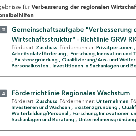
gebnisse für
Verbesserung der regionalen Wirtschafts
onalbeihilfen
Gemeinschaftsaufgabe "Verbesserung d
Wirtschaftsstruktur" - Richtlinie GRW R
Förderart:
Zuschuss
Fördernehmer:
Privatpersonen
Arbeitsplatzförderung
Forschung, Innovation und 
Existenzgründung
Qualifizierung/Aus- und Weite
Personalkosten
Investitionen in Sachanlagen und B
Förderrichtlinie Regionales Wachstum
Förderart:
Zuschuss
Fördernehmer:
Unternehmen
F
Investieren und Wachsen
Existenzgründung
Quali
Weiterbildung/Personal
Forschung, Innovationen un
Sachanlagen und Beratung
Unternehmensgründun