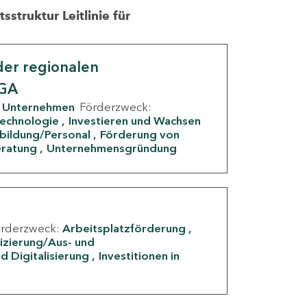
struktur Leitlinie für
er regionalen
IGA
Unternehmen
Förderzweck:
Technologie
Investieren und Wachsen
rbildung/Personal
Förderung von
eratung
Unternehmensgründung
örderzweck:
Arbeitsplatzförderung
fizierung/Aus- und
d Digitalisierung
Investitionen in
g