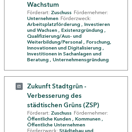
Wachstum
Förderart:
Zuschuss
Fördernehmer:
Unternehmen
Förderzweck:
Arbeitsplatzförderung
Investieren
und Wachsen
Existenzgründung
Qualifizierung/Aus- und
Weiterbildung/Personal
Forschung,
Innovationen und Digitalisierung
Investitionen in Sachanlagen und
Beratung
Unternehmensgründung
Zukunft Stadtgrün -
Verbesserung des
städtischen Grüns (ZSP)
Förderart:
Zuschuss
Fördernehmer:
Öffentliche Kunden
Kommunen
Öffentliche Unternehmen
Förderzweck:
Städtebau und