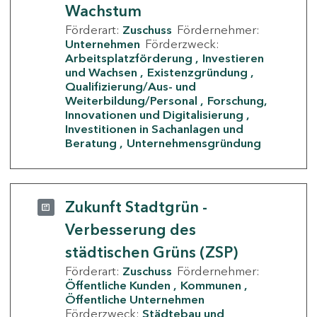
Wachstum
Förderart:
Zuschuss
Fördernehmer:
Unternehmen
Förderzweck:
Arbeitsplatzförderung
Investieren
und Wachsen
Existenzgründung
Qualifizierung/Aus- und
Weiterbildung/Personal
Forschung,
Innovationen und Digitalisierung
Investitionen in Sachanlagen und
Beratung
Unternehmensgründung
Zukunft Stadtgrün -
Verbesserung des
städtischen Grüns (ZSP)
Förderart:
Zuschuss
Fördernehmer:
Öffentliche Kunden
Kommunen
Öffentliche Unternehmen
Förderzweck:
Städtebau und