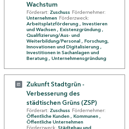
Wachstum
Förderart:
Zuschuss
Fördernehmer:
Unternehmen
Förderzweck:
Arbeitsplatzförderung
Investieren
und Wachsen
Existenzgründung
Qualifizierung/Aus- und
Weiterbildung/Personal
Forschung,
Innovationen und Digitalisierung
Investitionen in Sachanlagen und
Beratung
Unternehmensgründung
Zukunft Stadtgrün -
Verbesserung des
städtischen Grüns (ZSP)
Förderart:
Zuschuss
Fördernehmer:
Öffentliche Kunden
Kommunen
Öffentliche Unternehmen
Förderzweck:
Städtebau und