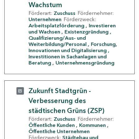
Wachstum
Förderart:
Zuschuss
Fördernehmer:
Unternehmen
Förderzweck:
Arbeitsplatzförderung
Investieren
und Wachsen
Existenzgründung
Qualifizierung/Aus- und
Weiterbildung/Personal
Forschung,
Innovationen und Digitalisierung
Investitionen in Sachanlagen und
Beratung
Unternehmensgründung
Zukunft Stadtgrün -
Verbesserung des
städtischen Grüns (ZSP)
Förderart:
Zuschuss
Fördernehmer:
Öffentliche Kunden
Kommunen
Öffentliche Unternehmen
Förderzweck:
Städtebau und