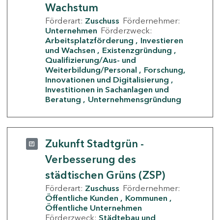
Wachstum
Förderart:
Zuschuss
Fördernehmer:
Unternehmen
Förderzweck:
Arbeitsplatzförderung
Investieren
und Wachsen
Existenzgründung
Qualifizierung/Aus- und
Weiterbildung/Personal
Forschung,
Innovationen und Digitalisierung
Investitionen in Sachanlagen und
Beratung
Unternehmensgründung
Zukunft Stadtgrün -
Verbesserung des
städtischen Grüns (ZSP)
Förderart:
Zuschuss
Fördernehmer:
Öffentliche Kunden
Kommunen
Öffentliche Unternehmen
Förderzweck:
Städtebau und