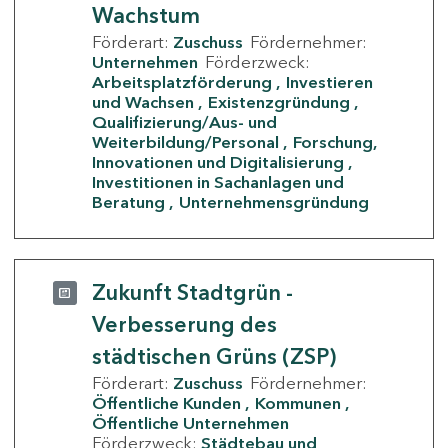
Wachstum
Förderart:
Zuschuss
Fördernehmer:
Unternehmen
Förderzweck:
Arbeitsplatzförderung
Investieren
und Wachsen
Existenzgründung
Qualifizierung/Aus- und
Weiterbildung/Personal
Forschung,
Innovationen und Digitalisierung
Investitionen in Sachanlagen und
Beratung
Unternehmensgründung
Zukunft Stadtgrün -
Verbesserung des
städtischen Grüns (ZSP)
Förderart:
Zuschuss
Fördernehmer:
Öffentliche Kunden
Kommunen
Öffentliche Unternehmen
Förderzweck:
Städtebau und