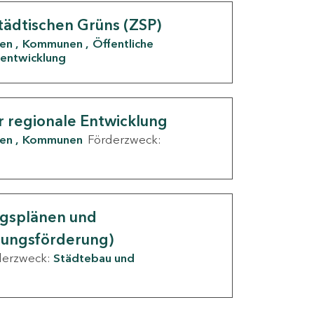
tädtischen Grüns (ZSP)
den
Kommunen
Öffentliche
entwicklung
r regionale Entwicklung
den
Kommunen
Förderzweck:
ngsplänen und
nungsförderung)
derzweck:
Städtebau und