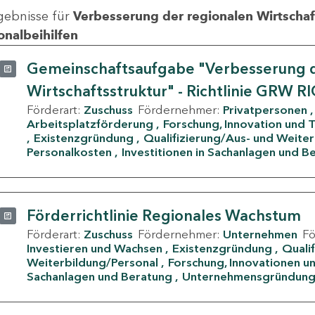
gebnisse für
Verbesserung der regionalen Wirtschafts
onalbeihilfen
Gemeinschaftsaufgabe "Verbesserung d
Wirtschaftsstruktur" - Richtlinie GRW R
Förderart:
Zuschuss
Fördernehmer:
Privatpersonen
Arbeitsplatzförderung
Forschung, Innovation und 
Existenzgründung
Qualifizierung/Aus- und Weite
Personalkosten
Investitionen in Sachanlagen und B
Förderrichtlinie Regionales Wachstum
Förderart:
Zuschuss
Fördernehmer:
Unternehmen
F
Investieren und Wachsen
Existenzgründung
Quali
Weiterbildung/Personal
Forschung, Innovationen un
Sachanlagen und Beratung
Unternehmensgründun