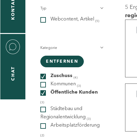
KONTAKT
5 Er
Typ
gen
regi
Webcontent, Artikel
n
(5)
Kategorie
ENTFERNEN
CHAT
icecenter
Zuschuss
(4)
Kommunen
(3)
Öffentliche Kunden
taktformular
(3)
Städtebau und
Regionalentwicklung
(3)
Arbeitsplatzförderung
erportal
(2)