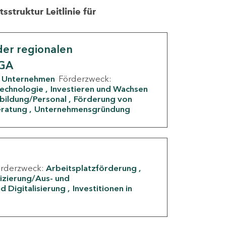
struktur Leitlinie für
er regionalen
IGA
Unternehmen
Förderzweck:
Technologie
Investieren und Wachsen
rbildung/Personal
Förderung von
eratung
Unternehmensgründung
örderzweck:
Arbeitsplatzförderung
fizierung/Aus- und
d Digitalisierung
Investitionen in
g