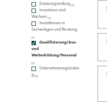
Existenzgründung
(2)
Investieren und
ndorte
Wachsen
(2)
Investitionen in
Sachanlagen und Beratung
(2)
Qualifizierung/Aus-
und
Weiterbildung/Personal
(2)
Unternehmensgründun
g
(2)