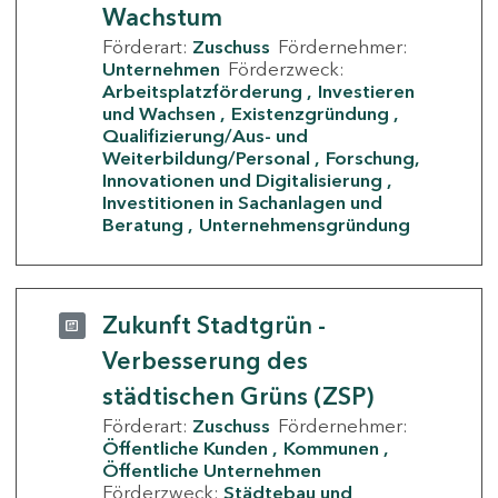
Wachstum
Förderart:
Zuschuss
Fördernehmer:
Unternehmen
Förderzweck:
Arbeitsplatzförderung
Investieren
und Wachsen
Existenzgründung
Qualifizierung/Aus- und
Weiterbildung/Personal
Forschung,
Innovationen und Digitalisierung
Investitionen in Sachanlagen und
Beratung
Unternehmensgründung
Zukunft Stadtgrün -
Verbesserung des
städtischen Grüns (ZSP)
Förderart:
Zuschuss
Fördernehmer:
Öffentliche Kunden
Kommunen
Öffentliche Unternehmen
Förderzweck:
Städtebau und