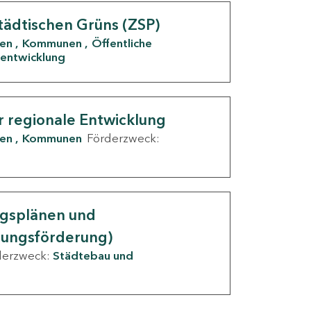
tädtischen Grüns (ZSP)
den
Kommunen
Öffentliche
entwicklung
r regionale Entwicklung
den
Kommunen
Förderzweck:
ngsplänen und
nungsförderung)
derzweck:
Städtebau und