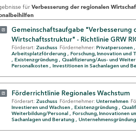
gebnisse für
Verbesserung der regionalen Wirtschafts
onalbeihilfen
Gemeinschaftsaufgabe "Verbesserung d
Wirtschaftsstruktur" - Richtlinie GRW R
Förderart:
Zuschuss
Fördernehmer:
Privatpersonen
Arbeitsplatzförderung
Forschung, Innovation und 
Existenzgründung
Qualifizierung/Aus- und Weite
Personalkosten
Investitionen in Sachanlagen und B
Förderrichtlinie Regionales Wachstum
Förderart:
Zuschuss
Fördernehmer:
Unternehmen
F
Investieren und Wachsen
Existenzgründung
Quali
Weiterbildung/Personal
Forschung, Innovationen un
Sachanlagen und Beratung
Unternehmensgründun