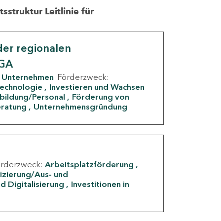
struktur Leitlinie für
er regionalen
IGA
Unternehmen
Förderzweck:
Technologie
Investieren und Wachsen
rbildung/Personal
Förderung von
eratung
Unternehmensgründung
örderzweck:
Arbeitsplatzförderung
fizierung/Aus- und
d Digitalisierung
Investitionen in
g