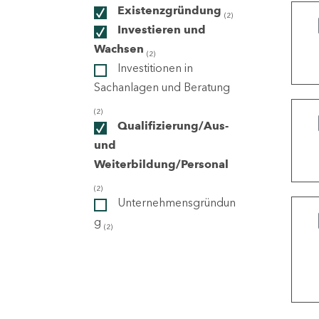
Existenzgründung
(2)
Investieren und
ndorte
Wachsen
(2)
Investitionen in
Sachanlagen und Beratung
(2)
Qualifizierung/Aus-
und
Weiterbildung/Personal
(2)
Unternehmensgründun
g
(2)