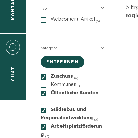
KONTAKT
5 Er
Typ
gen
regi
Webcontent, Artikel
n
(5)
Kategorie
ENTFERNEN
CHAT
icecenter
Zuschuss
(4)
Kommunen
(3)
Öffentliche Kunden
taktformular
(3)
Städtebau und
Regionalentwicklung
(3)
Arbeitsplatzförderun
erportal
g
(2)