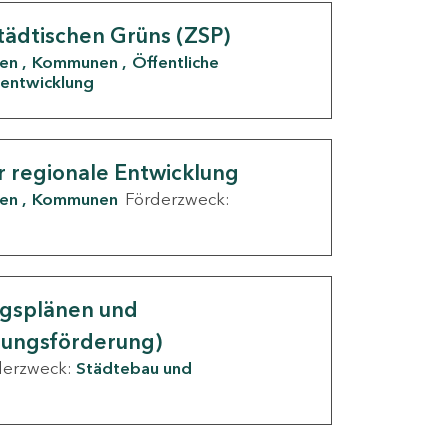
tädtischen Grüns (ZSP)
den
Kommunen
Öffentliche
entwicklung
r regionale Entwicklung
den
Kommunen
Förderzweck:
ngsplänen und
nungsförderung)
derzweck:
Städtebau und