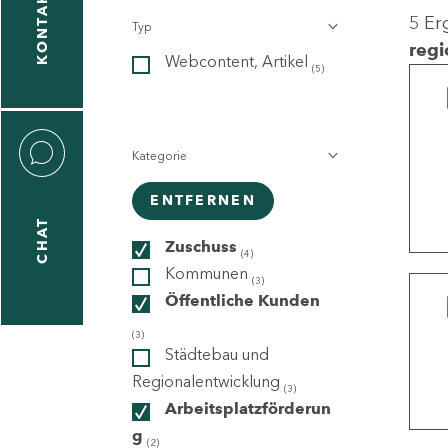
KONTAKT
5 Er
Typ
gen
regi
Webcontent, Artikel
n
(5)
Kategorie
ENTFERNEN
CHAT
icecenter
Zuschuss
(4)
Kommunen
(3)
Öffentliche Kunden
taktformular
(3)
Städtebau und
Regionalentwicklung
(3)
Arbeitsplatzförderun
erportal
g
(2)