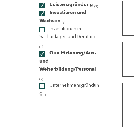
Existenzgründung
(2)
Investieren und
ndorte
Wachsen
(2)
Investitionen in
Sachanlagen und Beratung
(2)
Qualifizierung/Aus-
und
Weiterbildung/Personal
(2)
Unternehmensgründun
g
(2)