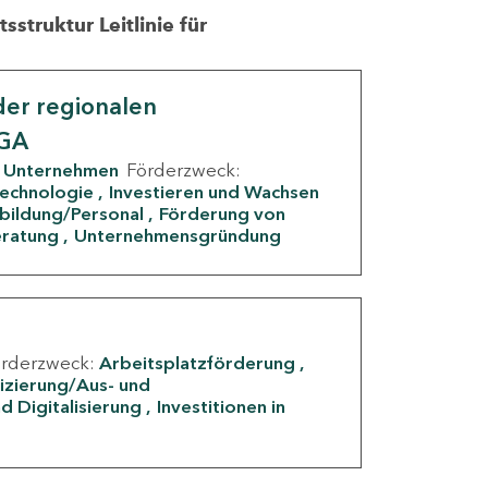
struktur Leitlinie für
er regionalen
IGA
Unternehmen
Förderzweck:
Technologie
Investieren und Wachsen
rbildung/Personal
Förderung von
eratung
Unternehmensgründung
örderzweck:
Arbeitsplatzförderung
fizierung/Aus- und
d Digitalisierung
Investitionen in
g