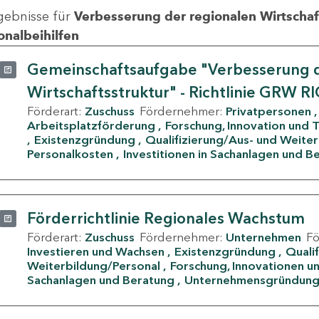
gebnisse für
Verbesserung der regionalen Wirtschafts
onalbeihilfen
Gemeinschaftsaufgabe "Verbesserung d
Wirtschaftsstruktur" - Richtlinie GRW R
Förderart:
Zuschuss
Fördernehmer:
Privatpersonen
Arbeitsplatzförderung
Forschung, Innovation und 
Existenzgründung
Qualifizierung/Aus- und Weite
Personalkosten
Investitionen in Sachanlagen und B
Förderrichtlinie Regionales Wachstum
Förderart:
Zuschuss
Fördernehmer:
Unternehmen
F
Investieren und Wachsen
Existenzgründung
Quali
Weiterbildung/Personal
Forschung, Innovationen un
Sachanlagen und Beratung
Unternehmensgründun